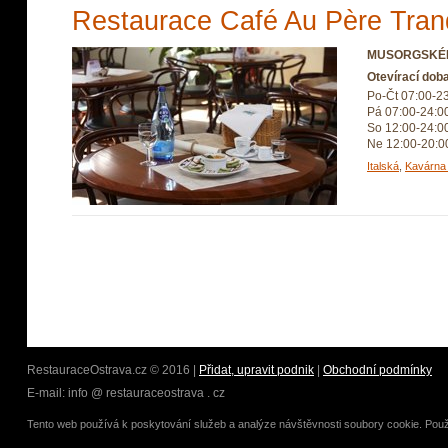
Restaurace Café Au Père Tranq
MUSORGSKÉH
Otevírací dob
Po-Čt 07:00-2
Pá 07:00-24:0
So 12:00-24:0
Ne 12:00-20:0
Italská
,
Kavárna
RestauraceOstrava.cz © 2016 |
Přidat, upravit podnik
|
Obchodní podmínky
E-mail: info @ restauraceostrava . cz
Tento web používá k poskytování služeb a analýze návštěvnosti soubory cookie. Použ