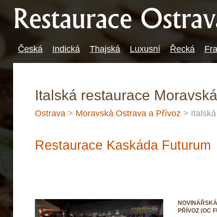
Česká
Indická
Thajská
Luxusní
Řecká
Fr
Italská restaurace Moravská
Ostrava
>
Moravská Ostrava a Přívoz
> Italská
Restaurace Kaskáda Futurum
NOVINÁŘSKÁ 
PŘÍVOZ (OC 