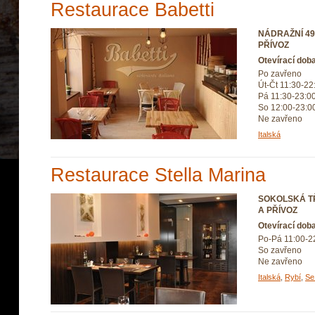
Restaurace Babetti
NÁDRAŽNÍ 4
PŘÍVOZ
Otevírací dob
Po zavřeno
Út-Čt 11:30-22
Pá 11:30-23:0
So 12:00-23:0
Ne zavřeno
Italská
Restaurace Stella Marina
SOKOLSKÁ TŘ
A PŘÍVOZ
Otevírací dob
Po-Pá 11:00-2
So zavřeno
Ne zavřeno
Italská
,
Rybí
,
Se